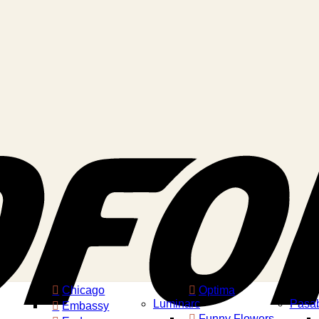
Chicago
Optima
Luminarc
Pasa
Embassy
Funny Flowers