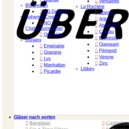
Versailles
BG Design
La Rochère
BG Design
Abeille
Bohemia Crystal
Artois
NO 1
Absinthe
Chef & Sommelier
Coteau
Open Up
Expresso
Duralex
Ouessant
Empilable
Périgord
Gigogne
Verone
Lys
Zinc
Manhattan
Libbey
Picardie
Gläser nach sorten
Biergläser
Cocktailgl