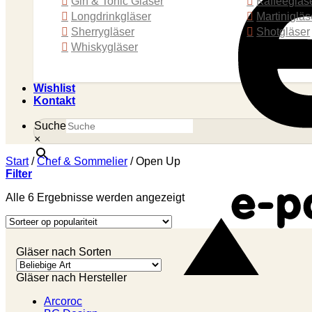
Gin & Tonic Gläser
Kaffeegläs
Longdrinkgläser
Martinigläs
Sherrygläser
Shotgläser
Whiskygläser
Wishlist
Kontakt
Suche
×
Start
/
Chef & Sommelier
/
Open Up
Filter
Alle 6 Ergebnisse werden angezeigt
Gläser nach Sorten
Gläser nach Hersteller
Arcoroc