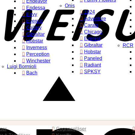
Endeavor
Onis
Endessa
1924
Envy
Adventure
Everest
Carats
Gallery
Chicago
Gibraltar
Everest
Hobstar
Gibraltar
RCR
Inverness
Hobstar
Perception
Paneled
Winchester
Radiant
Luigi Bormioli
SPKSY
Bach
äser
Cognacgläser