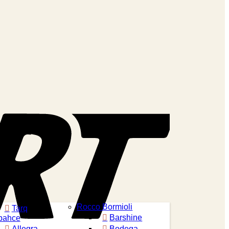
Sofort
Rocco Bormioli
Tarq
Barshine
bahce
Allegra
Bodega