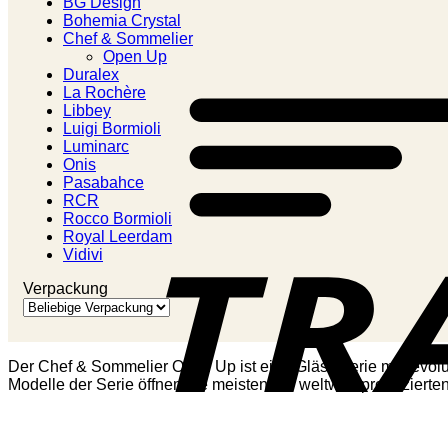
BG Design
Bohemia Crystal
Chef & Sommelier
Open Up
Duralex
La Rochère
Libbey
Luigi Bormioli
Luminarc
Onis
Pasabahce
RCR
Rocco Bormioli
Royal Leerdam
Vidivi
Verpackung
Der Chef & Sommelier Open Up ist eine Gläserserie mit revol
Modelle der Serie öffnen die meisten der weltweit produzierte