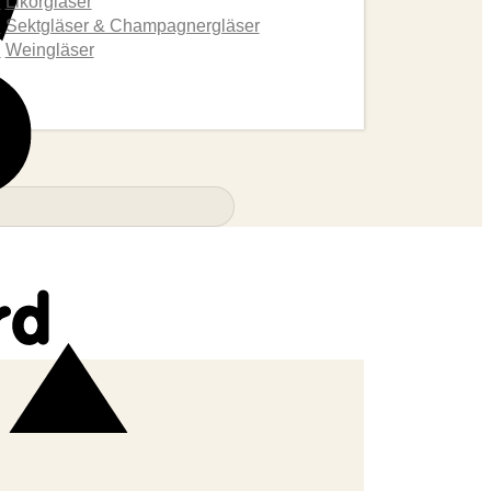
Likorgläser
Sektgläser & Champagnergläser
Weingläser
Bank
Transfer