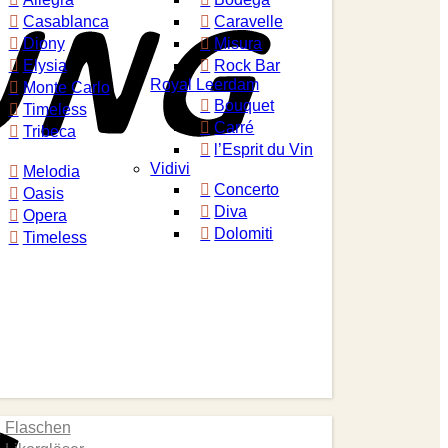
Casablanca
Caravelle
Diony
Misura
Elysia
Rock Bar
Royal Leerdam
Monte Carlo
Bouquet
Timeless
Carré
Tribeca
l’Esprit du Vin
Vidivi
Melodia
Concerto
Oasis
Diva
Opera
Dolomiti
Timeless
Eps
Flaschen