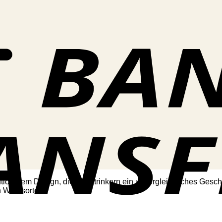
utionärem Design, die Weintrinkern ein unvergleichliches Gesc
n Weinsorten.