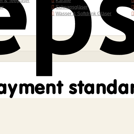
er & Teegläser
Karaffe
er
Schnapsgläser
Wasser & Softdrink Gläser